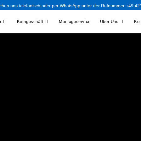
ichen uns telefonisch oder per WhatsApp unter der Rufnummer +49 4
n
Kerngeschäft
Montageservice
Über Uns
Kon