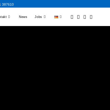
21 387610
takt
News
Jobs